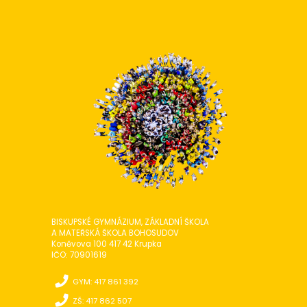
BISKUPSKÉ GYMNÁZIUM, ZÁKLADNÍ ŠKOLA
A MATEŘSKÁ ŠKOLA BOHOSUDOV
Koněvova 100 417 42 Krupka
IČO: 70901619
GYM: 417 861 392
ZŠ: 417 862 507