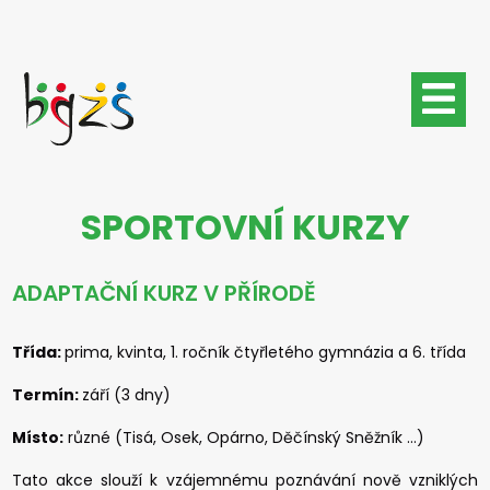
Přejít
k
hlavnímu
obsahu
SPORTOVNÍ KURZY
ADAPTAČNÍ KURZ V PŘÍRODĚ
Třída:
prima, kvinta, 1. ročník čtyřletého gymnázia a 6. třída
Termín:
září (3 dny)
Místo:
různé (Tisá, Osek, Opárno, Děčínský Sněžník …)
Tato akce slouží k vzájemnému poznávání nově vzniklých