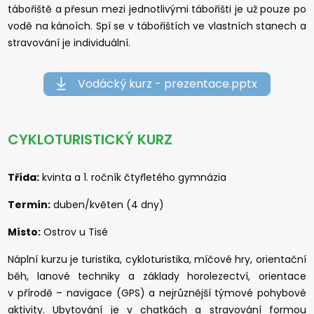
tábořiště a přesun mezi jednotlivými tábořišti je už pouze po
vodě na kánoích. Spí se v tábořištích ve vlastních stanech a
stravování je individuální.
Vodácký kurz - prezentace.pptx
CYKLOTURISTICKÝ KURZ
Třída:
kvinta a 1. ročník čtyřletého gymnázia
Termín:
duben/květen (4 dny)
Místo:
Ostrov u Tisé
Náplní kurzu je turistika, cykloturistika, míčové hry, orientační
běh, lanové techniky a základy horolezectví, orientace
v přírodě – navigace (GPS) a nejrůznější týmové pohybové
aktivity. Ubytování je v chatkách a stravování formou