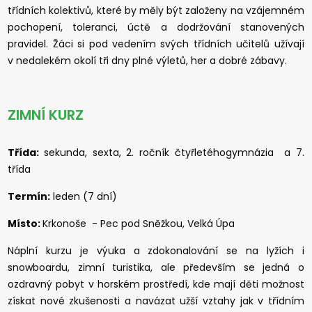
třídních kolektivů, které by měly být založeny na vzájemném
pochopení, toleranci, úctě a dodržování stanovených
pravidel. Žáci si pod vedením svých třídních učitelů užívají
v nedalekém okolí tři dny plné výletů, her a dobré zábavy.
ZIMNÍ KURZ
Třída:
sekunda, sexta, 2. ročník čtyřletéhogymnázia a 7.
třída
Termín:
leden (7 dní)
Místo:
Krkonoše - Pec pod Sněžkou, Velká Úpa
Náplní kurzu je výuka a zdokonalování se na lyžích i
snowboardu, zimní turistika, ale především se jedná o
ozdravný pobyt v horském prostředí, kde mají děti možnost
získat nové zkušenosti a navázat užší vztahy jak v třídním