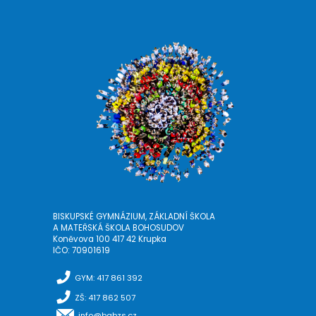
BISKUPSKÉ GYMNÁZIUM, ZÁKLADNÍ ŠKOLA
A MATEŘSKÁ ŠKOLA BOHOSUDOV
Koněvova 100 417 42 Krupka
IČO: 70901619
GYM: 417 861 392
ZŠ: 417 862 507
info@bgbzs.cz