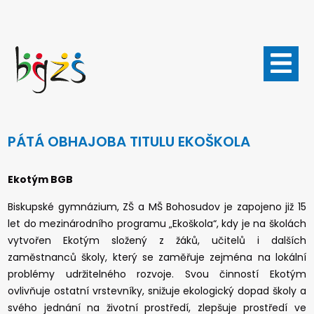
Přejít
k
hlavnímu
obsahu
PÁTÁ OBHAJOBA TITULU EKOŠKOLA
Ekotým BGB
Biskupské gymnázium, ZŠ a MŠ Bohosudov je zapojeno již 15
let do mezinárodního programu „Ekoškola“, kdy je na školách
vytvořen Ekotým složený z žáků, učitelů i dalších
zaměstnanců školy, který se zaměřuje zejména na lokální
problémy udržitelného rozvoje. Svou činností Ekotým
ovlivňuje ostatní vrstevníky, snižuje ekologický dopad školy a
svého jednání na životní prostředí, zlepšuje prostředí ve