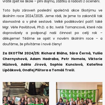
vrátili zpět ke škole – plni dojmů, zážitků a radosti z ocenění.
Toto byla zároveň poslední společná akce Ekotýmu ve
školním roce 2024/2025. Jsme rádi, že jsme to zakončili tak
slavnostně a v plné sestavě. Velké poděkování patří také
Mgr. Věře Pavlátové, Ph.D. a Bc. Ivetě Tomancové, které nás
doprovázely a podporují naši činnost po celý rok –
děkujeme! Těšíme se opět v novém školním roce – a
doufáme, že přivítáme i nové členy!
Za EKOTÝM 2024/25: Richard Bláha, Sára Černá, Yuliia
Chernyshová, Adam Hadraba, Petr Homola, Viktorie
Hůzlová, Adéla Jírová, Sophia Kunclová, Kateřina
Lipčáková, Ondřej Pištora a Tomáš Trešl.