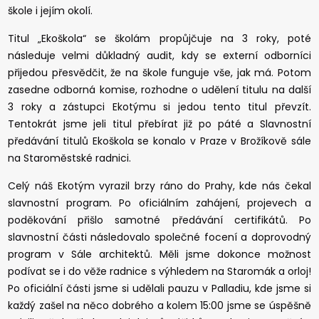
škole i jejím okolí.
Titul „Ekoškola“ se školám propůjčuje na 3 roky, poté
následuje velmi důkladný audit, kdy se externí odborníci
přijedou přesvědčit, že na škole funguje vše, jak má. Potom
zasedne odborná komise, rozhodne o udělení titulu na další
3 roky a zástupci Ekotýmu si jedou tento titul převzít.
Tentokrát jsme jeli titul přebírat již po páté a Slavnostní
předávání titulů Ekoškola se konalo v Praze v Brožíkově sále
na Staroměstské radnici.
Celý náš Ekotým vyrazil brzy ráno do Prahy, kde nás čekal
slavnostní program. Po oficiálním zahájení, projevech a
poděkování přišlo samotné předávání certifikátů. Po
slavnostní části následovalo společné focení a doprovodný
program v Sále architektů. Měli jsme dokonce možnost
podívat se i do věže radnice s výhledem na Staromák a orloj!
Po oficiální části jsme si udělali pauzu v Palladiu, kde jsme si
každý zašel na něco dobrého a kolem 15:00 jsme se úspěšně