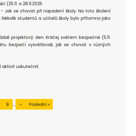
 (25.11. a 28.11.2025
 Jak se chovat při napadení školy. Na toto školení
Několik studentů a učitelů školy bylo přítomno jako
ádali projektový den: Kráčej světem bezpečně (5.11.
u bezpečí vysvětlovali, jak se chovat v různých
aktivit uskutečnit.
…
9
››
Poslední »
age
Page
Následující
Poslední
stránka
stránka