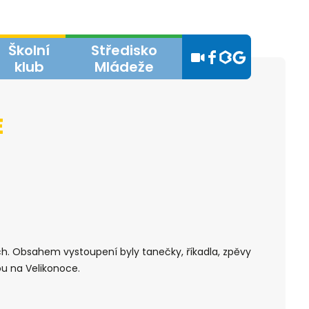
Školní
Středisko
klub
Mládeže
E
ích. Obsahem vystoupení byly tanečky, říkadla, zpěvy
ou na Velikonoce.