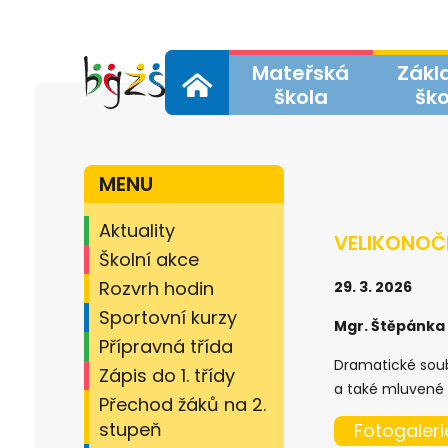
Přejít
k
hlavnímu
Mateřská
Zákl
obsahu
Domů
škola
ško
MENU
Aktuality
VELIKONOČ
Školní akce
Rozvrh hodin
29. 3. 2026
Sportovní kurzy
Mgr. Štěpánka
Přípravná třída
Dramatické soubo
Zápis do 1. třídy
a také mluvené s
Přechod žáků na 2.
stupeň
Fotogaleri