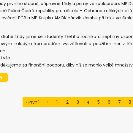
řídy prvního stupně, přípravné třídy a primy ve spolupráci s MP Dubí
é Policií České republiky pro učitele – Ochrana měkkých cílů –
 cvičení PČR a MP Krupka AMOK nácvik zásahu při toku ve škole. 
a druhé třídy jsme se studenty třetího ročníku a septimy uspoř
i svým mladým kamarádům vysvětlovali s použitím her z Kruh
ích.
í vše.
děkujeme za finanční podporu, díky níž se mohlo velké množství 
e
« První
‹‹
1
2
3
4
5
6
7
8
First
Předchozí
Page
Page
Page
Page
Page
Page
Page
P
page
stránka