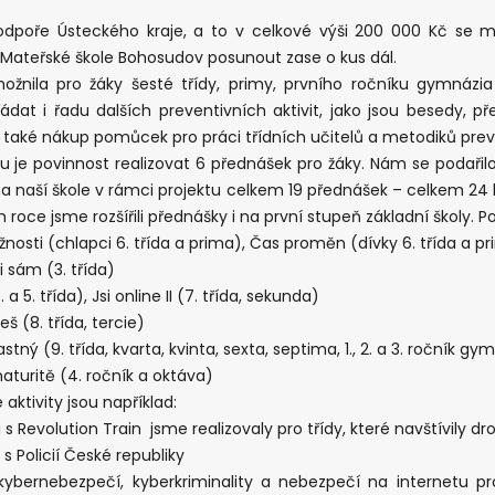
odpoře Ústeckého kraje, a to v celkové výši 200 000 Kč se m
a Mateřské škole Bohosudov posunout zase o kus dál.
ožnila pro žáky šesté třídy, primy, prvního ročníku gymnázi
ádat i řadu dalších preventivních aktivit, jako jsou besedy, p
 také nákup pomůcek pro práci třídních učitelů a metodiků pre
u je povinnost realizovat 6 přednášek pro žáky. Nám se podařil
t na naší škole v rámci projektu celkem 19 přednášek – celkem 24 
roce jsme rozšířili přednášky i na první stupeň základní školy. P
osti (chlapci 6. třída a prima), Čas proměn (dívky 6. třída a p
 sám (3. třída)
. a 5. třída), Jsi online II (7. třída, sekunda)
 (8. třída, tercie)
ný (9. třída, kvarta, kvinta, sexta, septima, 1., 2. a 3. ročník gy
turitě (4. ročník a oktáva)
 aktivity jsou například:
s Revolution Train jsme realizovaly pro třídy, které navštívily 
s Policií České republiky
ernebezpečí, kyberkriminality a nebezpečí na internetu pr