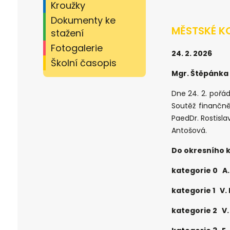
Kroužky
Dokumenty ke
MĚSTSKÉ KO
stažení
Fotogalerie
24. 2. 2026
Školní časopis
Mgr. Štěpánka
Dne 24. 2. pořá
Soutěž finančně
PaedDr. Rostisla
Antošová.
Do okresního k
kategorie 0 A.
kategorie 1 V. 
kategorie 2 V