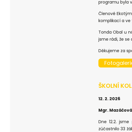
programu byla vý
Členové Ekotýmu
komplikací a ve
Tonda Obal u ná
jsme rádi, že se
Děkujeme za spo
Fotogaleri
ŠKOLNÍ KOL
12. 2. 2026
Mgr. Mazáčová
Dne 12.2. jsme 
zúčastnilo 33 ž