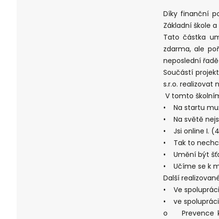
Díky finanční p
Základní škole 
Tato částka um
zdarma, ale poř
neposlední řadě
Součástí projekt
s.r.o. realizova
V tomto školním 
• Na startu mužn
• Na světě nejsi
• Jsi online I. (4
• Tak to nechceš
• Umění být šťast
• Učíme se k ma
Další realizované
• Ve spolupráci 
• ve spolupráci 
o Prevence kyb