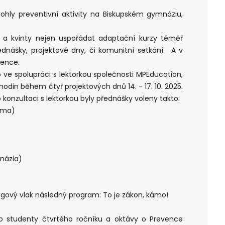
ohly preventivní aktivity na Biskupském gymnáziu,
a a kvinty nejen uspořádat adaptační kurzy téměř
řednášky, projektové dny, či komunitní setkání. A v
vence.
o ve spolupráci s lektorkou společnosti MPEducation,
hodin během čtyř projektových dnů 14. - 17. 10. 2025.
o konzultaci s lektorkou byly přednášky voleny takto:
rima)
mnázia)
drogový vlak následný program: To je zákon, kámo!
o studenty čtvrtého ročníku a oktávy o Prevence