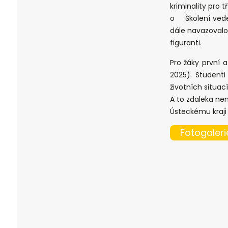
kriminality pro t
o Školení veden
dále navazovalo
figuranti.
Pro žáky první 
2025). Student
životních situac
A to zdaleka nen
Ústeckému kraji 
Fotogaleri
Pagination