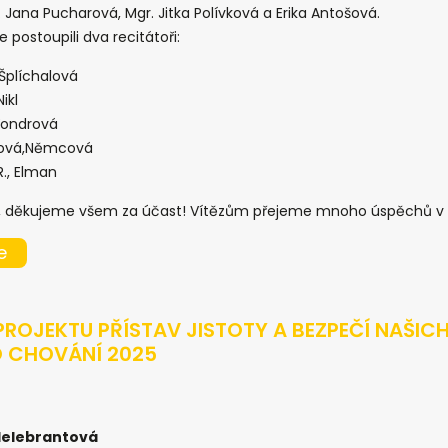
. Jana Pucharová, Mgr. Jitka Polívková a Erika Antošová.
 postoupili dva recitátoři:
 Šplíchalová
ikl
 Vondrová
nová,Němcová
., Elman
la, děkujeme všem za účast! Vítězům přejeme mnoho úspěchů v
e
PROJEKTU PŘÍSTAV JISTOTY A BEZPEČÍ NAŠICH 
O CHOVÁNÍ 2025
 Helebrantová