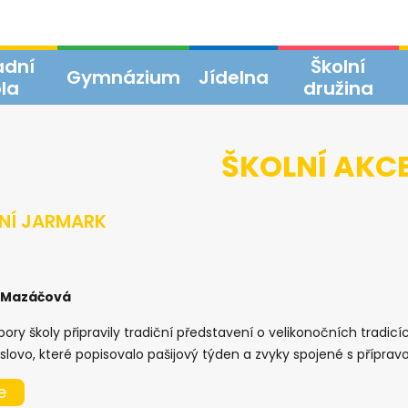
adní
Školní
Gymnázium
Jídelna
la
družina
ŠKOLNÍ AKC
NÍ JARMARK
 Mazáčová
ry školy připravily tradiční představení o velikonočních tradic
lovo, které popisovalo pašijový týden a zvyky spojené s příprav
e