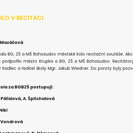
LO V RECITACI
 Mazáčová
dalo BG, ZŠ a MŠ Bohosudov městské kolo recitační soutěže. Akc
 podpořilo město Krupka a BG, ZŠ a MŠ Bohosudov. Recitátory 
v Kadlec a ředitel školy Mgr. Jakub Wiedner. Do poroty byly pozv
ola za BGBZŠ postupují:
 Páťalová, A. Šplíchalová
Nikl
. Vondrová