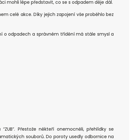
áci mohli lépe představit, co se s odpadem děje dál.
em celé akce. Díky jejich zapojení vše proběhlo bez
ní o odpadech a správném třídění má stále smysl a
u “ZUB”. Přestože někteří onemocněli, přehlídky se
ramatických souborů. Do poroty usedly odbornice na