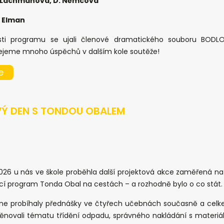
. Lachmanová, D. Němcová
. Elman
ti programu se ujali členové dramatického souboru BODLO
ejeme mnoho úspěchů v dalším kole soutěže!
e
Ý DEN S TONDOU OBALEM
 2026 u nás ve škole proběhla další projektová akce zaměřená n
ací program Tonda Obal na cestách – a rozhodně bylo o co stát.
 probíhaly přednášky ve čtyřech učebnách současně a celkem s
 věnovali tématu třídění odpadu, správného nakládání s materiá