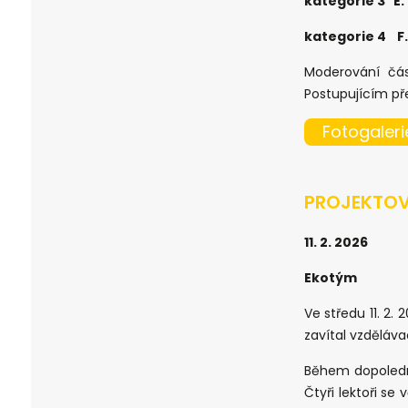
kategorie 3 E
kategorie 4 F
Moderování čás
Postupujícím př
Fotogaleri
PROJEKTOV
11. 2. 2026
Ekotým
Ve středu 11. 2.
zavítal vzděláv
Během dopoledne
Čtyři lektoři se