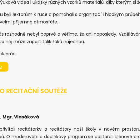
uková videa i ukázky různých vzorků materiálů, díky kterým si ž
 byli lektorům k ruce a pomáhali s organizací i hladkým průběh
 velmi příjemné atmosféře.
s rozhodně nebyl poprvé a věříme, že ani naposledy. Vzdělává
 do něj může zapojit tolik žáků najednou.
lupráci.
e
O RECITAČNÍ SOUTĚŽE
, Mgr. Vlasáková
přivítali recitátorky a recitátory naší školy v novém prostor
áků. O moderování a doplňkový program se postarali členové d