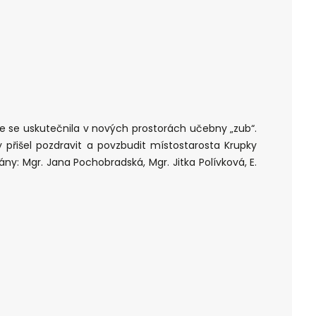
e se uskutečnila v nových prostorách učebny „zub“.
přišel pozdravit a povzbudit místostarosta Krupky
ány: Mgr. Jana Pochobradská, Mgr. Jitka Polívková, E.