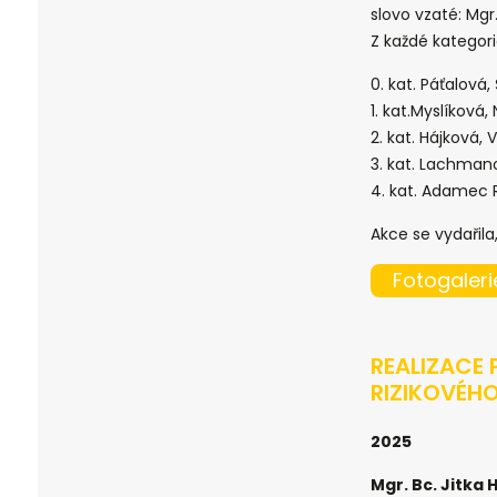
slovo vzaté: Mgr
Z každé kategorie
0. kat. Páťalová,
1. kat.Myslíková, N
2. kat. Hájková,
3. kat. Lachma
4. kat. Adamec R
Akce se vydaři
Fotogaleri
REALIZACE 
RIZIKOVÉH
2025
Mgr. Bc. Jitka