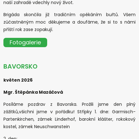
naší zahradě vdechly nový život.
Brigáda skončila již tradičním opékáním buřtů. Všem
zúčastněným moc děkujeme a doufáme, že si to s námi
příští rok zase zopakují.
Fotogalerie
BAVORSKO
květen 2026
Mgr. Štěpánka Mazáčová
Posíláme pozdrav z Bavorska. Prožili jsme den plný
zážitků,všichni jsme v pořádku! Střípky 1. dne: Garmisch-
Partenkirchen, zámek Linderhof, barokní klášter, rokokový
kostel, zámek Neuschwanstein
2. den: