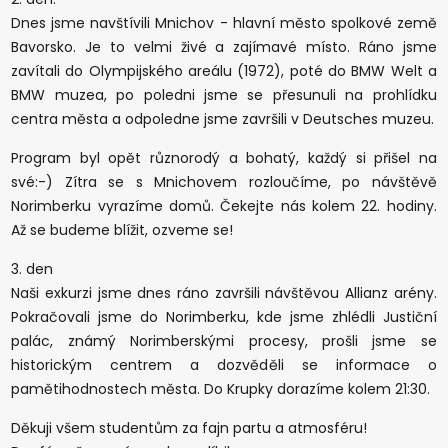
Dnes jsme navštívili Mnichov - hlavní město spolkové země
Bavorsko. Je to velmi živé a zajímavé místo. Ráno jsme
zavítali do Olympijského areálu (1972), poté do BMW Welt a
BMW muzea, po poledni jsme se přesunuli na prohlídku
centra města a odpoledne jsme završili v Deutsches muzeu.
Program byl opět různorodý a bohatý, každý si přišel na
své:-) Zítra se s Mnichovem rozloučíme, po návštěvě
Norimberku vyrazíme domů. Čekejte nás kolem 22. hodiny.
Až se budeme blížit, ozveme se!
3. den
Naši exkurzi jsme dnes ráno završili návštěvou Allianz arény.
Pokračovali jsme do Norimberku, kde jsme zhlédli Justiční
palác, známý Norimberskými procesy, prošli jsme se
historickým centrem a dozvěděli se informace o
pamětihodnostech města. Do Krupky dorazíme kolem 21:30.
Děkuji všem studentům za fajn partu a atmosféru!