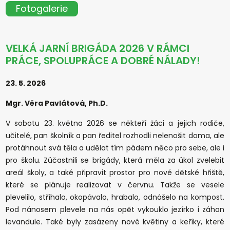
Fotogalerie
VELKÁ JARNÍ BRIGÁDA 2026 V RÁMCI
PRÁCE, SPOLUPRÁCE A DOBRÉ NÁLADY!
23. 5. 2026
Mgr. Věra Pavlátová, Ph.D.
V sobotu 23. května 2026 se někteří žáci a jejich rodiče,
učitelé, pan školník a pan ředitel rozhodli nelenošit doma, ale
protáhnout svá těla a udělat tím pádem něco pro sebe, ale i
pro školu. Zúčastnili se brigády, která měla za úkol zvelebit
areál školy, a také připravit prostor pro nové dětské hřiště,
které se plánuje realizovat v červnu. Takže se vesele
plevelilo, stříhalo, okopávalo, hrabalo, odnášelo na kompost.
Pod nánosem plevele na nás opět vykouklo jezírko i záhon
levandule. Také byly zasázeny nové květiny a keříky, které