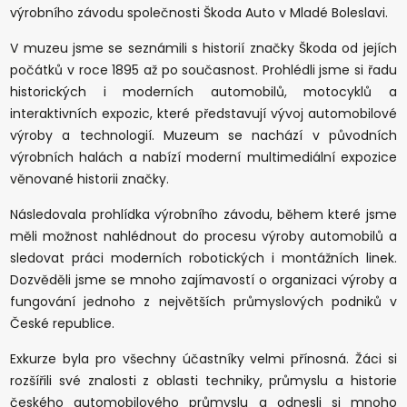
výrobního závodu společnosti Škoda Auto v Mladé Boleslavi.
V muzeu jsme se seznámili s historií značky Škoda od jejích
počátků v roce 1895 až po současnost. Prohlédli jsme si řadu
historických i moderních automobilů, motocyklů a
interaktivních expozic, které představují vývoj automobilové
výroby a technologií. Muzeum se nachází v původních
výrobních halách a nabízí moderní multimediální expozice
věnované historii značky.
Následovala prohlídka výrobního závodu, během které jsme
měli možnost nahlédnout do procesu výroby automobilů a
sledovat práci moderních robotických i montážních linek.
Dozvěděli jsme se mnoho zajímavostí o organizaci výroby a
fungování jednoho z největších průmyslových podniků v
České republice.
Exkurze byla pro všechny účastníky velmi přínosná. Žáci si
rozšířili své znalosti z oblasti techniky, průmyslu a historie
českého automobilového průmyslu a odnesli si mnoho