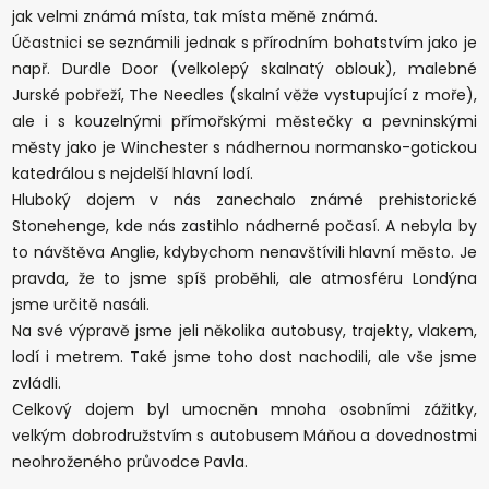
jak velmi známá místa, tak místa měně známá.
Účastnici se seznámili jednak s přírodním bohatstvím jako je
např. Durdle Door (velkolepý skalnatý oblouk), malebné
Jurské pobřeží, The Needles (skalní věže vystupující z moře),
ale i s kouzelnými přímořskými městečky a pevninskými
městy jako je Winchester s nádhernou normansko-gotickou
katedrálou s nejdelší hlavní lodí.
Hluboký dojem v nás zanechalo známé prehistorické
Stonehenge, kde nás zastihlo nádherné počasí. A nebyla by
to návštěva Anglie, kdybychom nenavštívili hlavní město. Je
pravda, že to jsme spíš proběhli, ale atmosféru Londýna
jsme určitě nasáli.
Na své výpravě jsme jeli několika autobusy, trajekty, vlakem,
lodí i metrem. Také jsme toho dost nachodili, ale vše jsme
zvládli.
Celkový dojem byl umocněn mnoha osobními zážitky,
velkým dobrodružstvím s autobusem Máňou a dovednostmi
neohroženého průvodce Pavla.