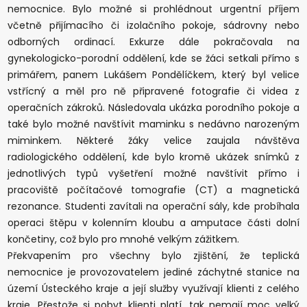
nemocnice. Bylo možné si prohlédnout urgentní příjem
včetně přijímacího či izolačního pokoje, sádrovny nebo
odborných ordinací. Exkurze dále pokračovala na
gynekologicko-porodní oddělení, kde se žáci setkali přímo s
primářem, panem Lukášem Pondělíčkem, který byl velice
vstřícný a měl pro ně připravené fotografie či videa z
operačních zákroků. Následovala ukázka porodního pokoje a
také bylo možné navštívit maminku s nedávno narozeným
miminkem. Některé žáky velice zaujala návštěva
radiologického oddělení, kde bylo kromě ukázek snímků z
jednotlivých typů vyšetření možné navštívit přímo i
pracoviště počítačové tomografie (CT) a magnetická
rezonance. Studenti zavítali na operační sály, kde probíhala
operaci štěpu v kolenním kloubu a amputace části dolní
končetiny, což bylo pro mnohé velkým zážitkem.
Překvapením pro všechny bylo zjištění, že teplická
nemocnice je provozovatelem jediné záchytné stanice na
území Ústeckého kraje a její služby využívají klienti z celého
kraje. Přestože si pobyt klienti platí, tak nemají moc velký