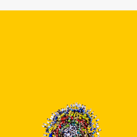
08:00 am
Zápis do 1. třídy
27. ledna 2026
úterý
01:40 pm
Klasifikační porada
30. ledna 2026
pátek
08:00 am
Pololetní prázdniny
3. února 2026
úterý
08:00 am
PT - Projektový den
se 4. A –
„Večerníček“
6. února 2026
pátek
08:00 am
PT - DDM Cvrček
Krupka – 3D pera
11. února 2026
středa