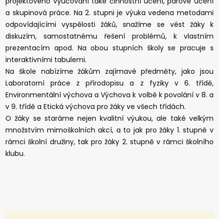
projektového vyučování také činnostní učení, párové učení
a skupinová práce. Na 2. stupni je výuka vedena metodami
odpovídajícími vyspělosti žáků, snažíme se vést žáky k
diskuzím, samostatnému řešení problémů, k vlastním
prezentacím apod. Na obou stupních školy se pracuje s
interaktivními tabulemi.
Na škole nabízíme žákům zajímavé předměty, jako jsou
Laboratorní práce z přírodopisu a z fyziky v 6. třídě,
Environmentální výchova a Výchova k volbě k povolání v 8. a
v 9. třídě a Etická výchova pro žáky ve všech třídách.
O žáky se staráme nejen kvalitní výukou, ale také velkým
množstvím mimoškolních akcí, a to jak pro žáky 1. stupně v
rámci školní družiny, tak pro žáky 2. stupně v rámci školního
klubu.