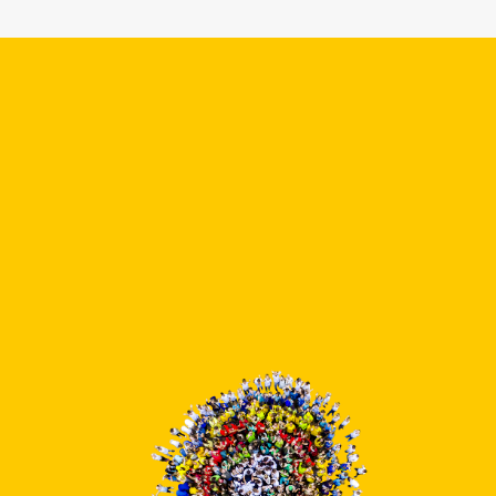
08:00 am
Zápis do 1. třídy
27. ledna 2026
úterý
01:40 pm
Klasifikační porada
30. ledna 2026
pátek
08:00 am
Pololetní prázdniny
3. února 2026
úterý
08:00 am
PT - Projektový den
se 4. A –
„Večerníček“
6. února 2026
pátek
08:00 am
PT - DDM Cvrček
Krupka – 3D pera
11. února 2026
středa