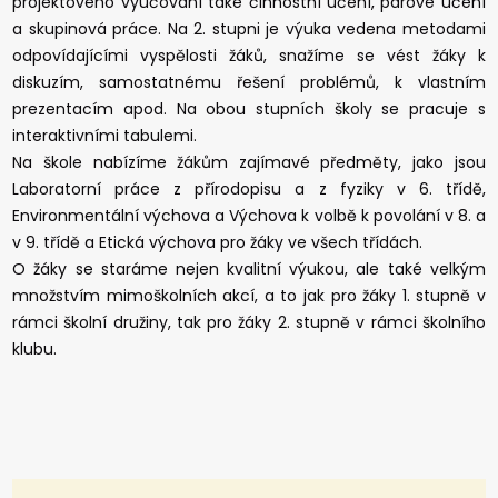
projektového vyučování také činnostní učení, párové učení
a skupinová práce. Na 2. stupni je výuka vedena metodami
odpovídajícími vyspělosti žáků, snažíme se vést žáky k
diskuzím, samostatnému řešení problémů, k vlastním
prezentacím apod. Na obou stupních školy se pracuje s
interaktivními tabulemi.
Na škole nabízíme žákům zajímavé předměty, jako jsou
Laboratorní práce z přírodopisu a z fyziky v 6. třídě,
Environmentální výchova a Výchova k volbě k povolání v 8. a
v 9. třídě a Etická výchova pro žáky ve všech třídách.
O žáky se staráme nejen kvalitní výukou, ale také velkým
množstvím mimoškolních akcí, a to jak pro žáky 1. stupně v
rámci školní družiny, tak pro žáky 2. stupně v rámci školního
klubu.