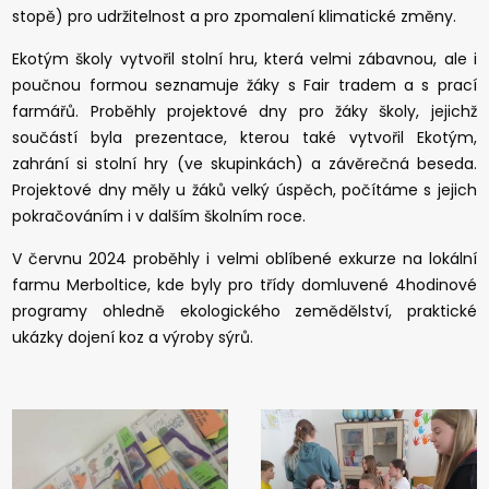
stopě) pro udržitelnost a pro zpomalení klimatické změny.
Ekotým školy vytvořil stolní hru, která velmi zábavnou, ale i
poučnou formou seznamuje žáky s Fair tradem a s prací
farmářů. Proběhly projektové dny pro žáky školy, jejichž
součástí byla prezentace, kterou také vytvořil Ekotým,
zahrání si stolní hry (ve skupinkách) a závěrečná beseda.
Projektové dny měly u žáků velký úspěch, počítáme s jejich
pokračováním i v dalším školním roce.
V červnu 2024 proběhly i velmi oblíbené exkurze na lokální
farmu Merboltice, kde byly pro třídy domluvené 4hodinové
programy ohledně ekologického zemědělství, praktické
ukázky dojení koz a výroby sýrů.