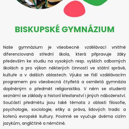
BISKUPSKÉ GYMNÁZIUM
Naše gymnázium je všeobecně vzdělávací vnitřně
diferenciovaná střední škola, která připravuje žáky
především ke studiu na vysokých resp. vyšších odborných
školách a pro výkon některých činností ve státní správě,
kultuře a v dalších oblastech. Výuka se řídí vzdělávacím
programem pro všeobecná čtyřletá a osmiletá gymnázia
doplněným o předmět religionistika. V něm se studenti
seznámí se základy a historií křesťanství i jiných náboženství.
Součástí předmětu jsou také témata z oblasti filosofie,
psychologie, sociologie, etiky a práva, lidových tradic a
kořenů evropské kultury. Povinně se vyučuje dvěma cizím
jazykům, angličtině a němčině.