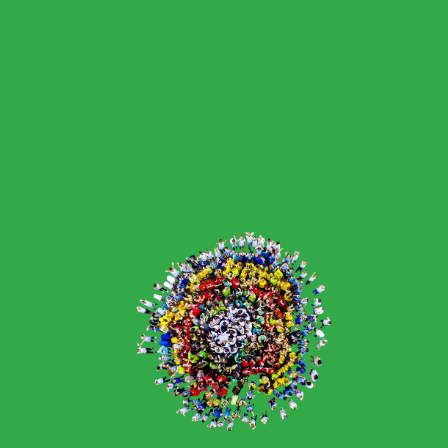
3. února 2026
úterý
08:00 am
Biologická
olympiáda
08:00 am
Studentský
parlament
11. února 2026
středa
08:00 am
2. A8 - Návštěva
knihovny
08:00 am
Projektový den -
Tonda obal
12. února 2026
čtvrtek
08:00 am
9. A, 1. A8, 4. A8 -
Divadlo Most –
Cyrano z Bergeracu