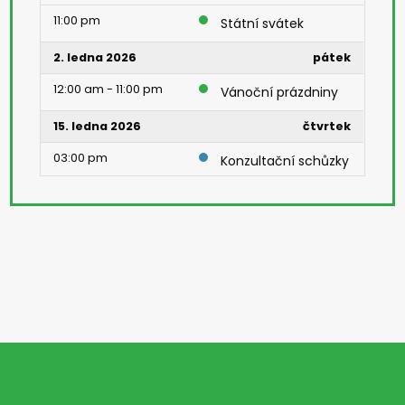
11:00 pm
Státní svátek
2. ledna 2026
pátek
12:00 am - 11:00 pm
Vánoční prázdniny
15. ledna 2026
čtvrtek
03:00 pm
Konzultační schůzky
22. ledna 2026
čtvrtek
08:00 am - 05:00 pm
Den otevřených
dveří
27. ledna 2026
úterý
01:40 pm
Klasifikační porada
30. ledna 2026
pátek
08:00 am
Pololetní prázdniny