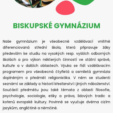
BISKUPSKÉ GYMNÁZIUM
Naše gymnázium je všeobecně vzdělávací vnitřně
diferenciovaná střední škola, která připravuje žáky
především ke studiu na vysokých resp. vyšších odborných
školách a pro výkon některých činností ve státní správě,
kultuře a v dalších oblastech. Výuka se řídí vzdělávacím
programem pro všeobecná čtyřletá a osmiletá gymnázia
doplněným o předmět religionistika. V něm se studenti
seznámí se základy a historií křesťanství i jiných náboženství.
Součástí předmětu jsou také témata z oblasti filosofie,
psychologie, sociologie, etiky a práva, lidových tradic a
kořenů evropské kultury. Povinně se vyučuje dvěma cizím
jazykům, angličtině a němčině.