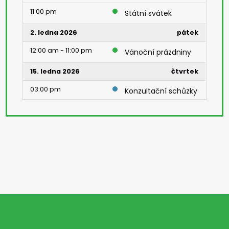
11:00 pm
Státní svátek
2. ledna 2026
pátek
12:00 am - 11:00 pm
Vánoční prázdniny
15. ledna 2026
čtvrtek
03:00 pm
Konzultační schůzky
22. ledna 2026
čtvrtek
08:00 am - 05:00 pm
Den otevřených
dveří
27. ledna 2026
úterý
01:40 pm
Klasifikační porada
30. ledna 2026
pátek
08:00 am
Pololetní prázdniny