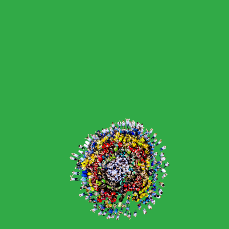
3. února 2026
úterý
08:00 am
Biologická
olympiáda
08:00 am
Studentský
parlament
11. února 2026
středa
08:00 am
2. A8 - Návštěva
knihovny
08:00 am
Projektový den -
Tonda obal
12. února 2026
čtvrtek
08:00 am
9. A, 1. A8, 4. A8 -
Divadlo Most –
Cyrano z Bergeracu