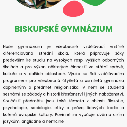
BISKUPSKÉ GYMNÁZIUM
Naše gymnázium je všeobecně vzdělávací vnitřně
diferenciovaná střední škola, která připravuje žáky
především ke studiu na vysokých resp. vyšších odborných
školách a pro výkon některých činností ve státní správě,
kultuře a v dalších oblastech. Výuka se řídí vzdělávacím
programem pro všeobecná čtyřletá a osmiletá gymnázia
doplněným o předmět religionistika. V něm se studenti
seznámí se základy a historií křesťanství i jiných náboženství.
Součástí předmětu jsou také témata z oblasti filosofie,
psychologie, sociologie, etiky a práva, lidových tradic a
kořenů evropské kultury. Povinně se vyučuje dvěma cizím
jazykům, angličtině a němčině.