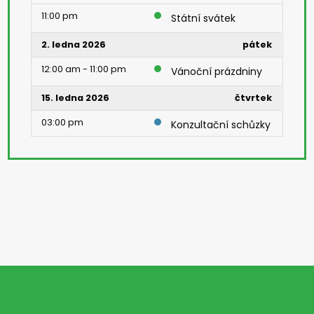
11:00 pm
Státní svátek
2. ledna 2026
pátek
12:00 am - 11:00 pm
Vánoční prázdniny
15. ledna 2026
čtvrtek
03:00 pm
Konzultační schůzky
22. ledna 2026
čtvrtek
08:00 am - 05:00 pm
Den otevřených
dveří
27. ledna 2026
úterý
01:40 pm
Klasifikační porada
30. ledna 2026
pátek
08:00 am
Pololetní prázdniny