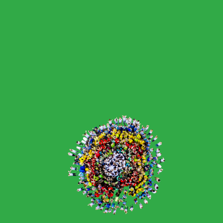
3. února 2026
úterý
08:00 am
Biologická
olympiáda
08:00 am
Studentský
parlament
11. února 2026
středa
08:00 am
2. A8 - Návštěva
knihovny
08:00 am
Projektový den -
Tonda obal
12. února 2026
čtvrtek
08:00 am
9. A, 1. A8, 4. A8 -
Divadlo Most –
Cyrano z Bergeracu